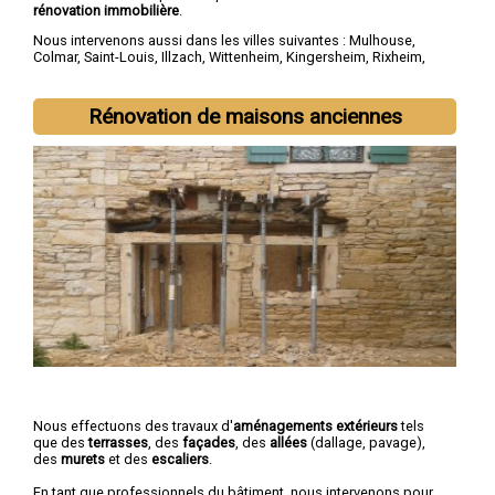
rénovation immobilière
.
Nous intervenons aussi dans les villes suivantes :
Mulhouse
,
Colmar
,
Saint-Louis
,
Illzach
,
Wittenheim
,
Kingersheim
,
Rixheim
,
Riedisheim
,
Guebwiller
,
Cernay
Rénovation de maisons anciennes
Nous effectuons des travaux d'
aménagements extérieurs
tels
que des
terrasses
, des
façades
, des
allées
(dallage, pavage),
des
murets
et des
escaliers
.
En tant que professionnels du bâtiment, nous intervenons pour