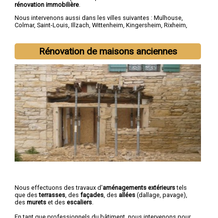
rénovation immobilière
.
Nous intervenons aussi dans les villes suivantes :
Mulhouse
,
Colmar
,
Saint-Louis
,
Illzach
,
Wittenheim
,
Kingersheim
,
Rixheim
,
Riedisheim
,
Guebwiller
,
Cernay
Rénovation de maisons anciennes
Nous effectuons des travaux d'
aménagements extérieurs
tels
que des
terrasses
, des
façades
, des
allées
(dallage, pavage),
des
murets
et des
escaliers
.
En tant que professionnels du bâtiment, nous intervenons pour