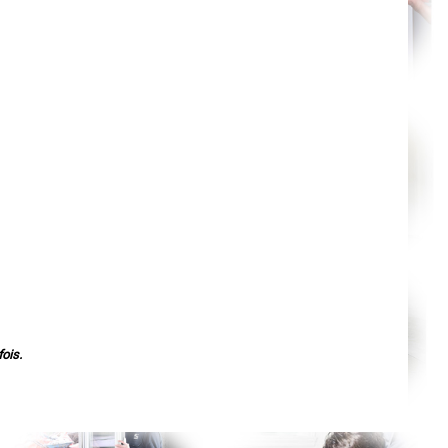
Nantes
Orléans
Cahors
Agen
Mende
Angers
Cherbourg-Octeville
Reims
Saint-Dizier
Laval
Nancy
Verdun
Lorient
Metz
Nevers
Lille
Beauvais
Alençon
Calais
Clermont-Ferrand
Pau
Tarbes
Perpignan
Strasbourg
ois.
Mulhouse
Lyon
Vesoul
Chalon-sur-Saône
Le Mans
Chambéry