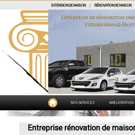
EXTENSION DE MAISON
RÉNOVATION DE MAISON
|
Entreprise de rénovation imm
Steinbrunn-le-Haut
NOS SERVICES
AMELIORATION 
Entreprise rénovation de maiso