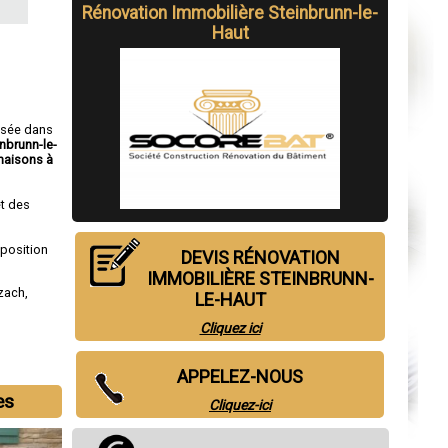
Rénovation Immobilière Steinbrunn-le-
Haut
isée dans
inbrunn-le-
aisons à
t des
sposition
DEVIS RÉNOVATION
IMMOBILIÈRE STEINBRUNN-
lzach
,
LE-HAUT
Cliquez ici
APPELEZ-NOUS
es
Cliquez-ici