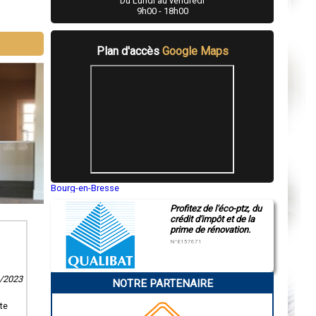
Du Lundi au vendredi
9h00 - 18h00
Plan d'accès
Google Maps
Bourg-en-Bresse
Saint-Quentin
Profitez de l'éco-ptz, du
Montluçon
crédit d'impôt et de la
Manosque
prime de rénovation.
Gap
Nice
N°E157671
Annonay
Charleville-Mézières
Pamiers
4/2023
NOTRE PARTENAIRE
Troyes
Narbonne
Rodez
te
Marseille