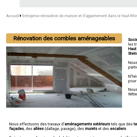
Accueil
Entreprise rénovation de maison et d'appartement dans le Haut-Rh
Rénovation des combles aménageables
Soci
les 
Haut
Stei
Nous
parti
N'hé
pour
Nous 
Witt
Nous effectuons des travaux d'
aménagements extérieurs
tels que des
t
façades
, des
allées
(dallage, pavage), des
murets
et des
escaliers
.