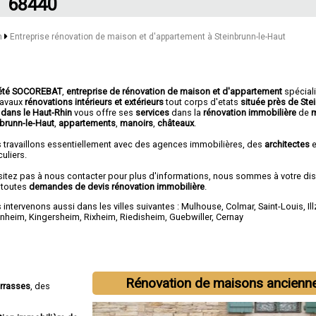
68440
in
Entreprise rénovation de maison et d'appartement à Steinbrunn-le-Haut
été SOCOREBAT
,
entreprise de rénovation de maison et d'appartement
spécial
travaux
rénovations intérieurs et extérieurs
tout corps d'etats
située près de Ste
 dans le Haut-Rhin
vous offre ses
services
dans la
rénovation immobilière
de
m
nbrunn-le-Haut
,
appartements
,
manoirs
,
châteaux
.
 travaillons essentiellement avec des agences immobilières, des
architectes
e
culiers.
sitez pas à nous contacter pour plus d'informations, nous sommes à votre di
 toutes
demandes de devis rénovation immobilière
.
intervenons aussi dans les villes suivantes :
Mulhouse
,
Colmar
,
Saint-Louis
,
Il
enheim
,
Kingersheim
,
Rixheim
,
Riedisheim
,
Guebwiller
,
Cernay
Rénovation de maisons ancienn
errasses
, des