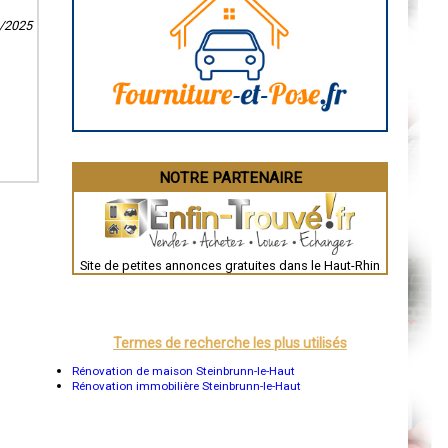
Caen
1/2025
Aurillac
Angoulême
La Rochelle
Bourges
Brive-la-Gaillarde
Dijon
Saint-Brieuc
Guéret
Périgueux
Besançon
NOTRE PARTENAIRE
Valence
Évreux
Chartres
Brest
Nîmes
Toulouse
Site de petites annonces gratuites dans le Haut-Rhin
Auch
Bordeaux
Montpellier
Rennes
Châteauroux
Termes de recherche les plus utilisés
Tours
Grenoble
Rénovation de maison Steinbrunn-le-Haut
Dole
Rénovation immobilière Steinbrunn-le-Haut
Mont-de-Marsan
Blois
Saint-Étienne
Le Puy-en-Velay