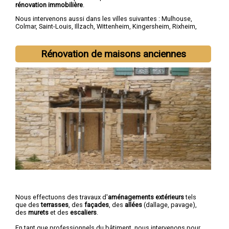
rénovation immobilière
.
Nous intervenons aussi dans les villes suivantes :
Mulhouse
,
Colmar
,
Saint-Louis
,
Illzach
,
Wittenheim
,
Kingersheim
,
Rixheim
,
Riedisheim
,
Guebwiller
,
Cernay
Rénovation de maisons anciennes
Nous effectuons des travaux d'
aménagements extérieurs
tels
que des
terrasses
, des
façades
, des
allées
(dallage, pavage),
des
murets
et des
escaliers
.
En tant que professionnels du bâtiment, nous intervenons pour