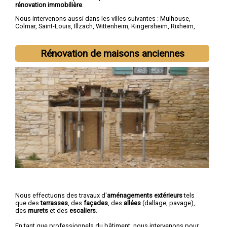
rénovation immobilière
.
Nous intervenons aussi dans les villes suivantes :
Mulhouse
,
Colmar
,
Saint-Louis
,
Illzach
,
Wittenheim
,
Kingersheim
,
Rixheim
,
Riedisheim
,
Guebwiller
,
Cernay
Rénovation de maisons anciennes
Nous effectuons des travaux d'
aménagements extérieurs
tels
que des
terrasses
, des
façades
, des
allées
(dallage, pavage),
des
murets
et des
escaliers
.
En tant que professionnels du bâtiment, nous intervenons pour