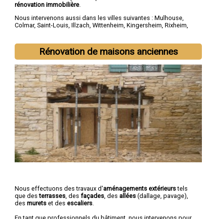
rénovation immobilière
.
Nous intervenons aussi dans les villes suivantes :
Mulhouse
,
Colmar
,
Saint-Louis
,
Illzach
,
Wittenheim
,
Kingersheim
,
Rixheim
,
Riedisheim
,
Guebwiller
,
Cernay
Rénovation de maisons anciennes
Nous effectuons des travaux d'
aménagements extérieurs
tels
que des
terrasses
, des
façades
, des
allées
(dallage, pavage),
des
murets
et des
escaliers
.
En tant que professionnels du bâtiment, nous intervenons pour