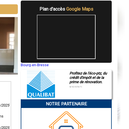
Plan d'accès
Google Maps
Bourg-en-Bresse
Saint-Quentin
Profitez de l'éco-ptz, du
Montluçon
crédit d'impôt et de la
Manosque
prime de rénovation.
Gap
Nice
N°E157671
Annonay
Charleville-Mézières
Pamiers
NOTRE PARTENAIRE
Troyes
4/2025
Narbonne
Rodez
ans
Marseille
Caen
Aurillac
3/2025