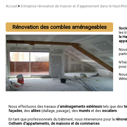
Accueil
Entreprise rénovation de maison et d'appartement dans le Haut-Rh
Rénovation des combles aménageables
Soci
les 
le H
appa
Nous
parti
N'hé
pour
Nous 
Witt
Nous effectuons des travaux d'
aménagements extérieurs
tels que des
t
façades
, des
allées
(dallage, pavage), des
murets
et des
escaliers
.
En tant que professionnels du bâtiment, nous intervenons pour la
rénova
Ostheim d'appartements, de maisons et de commerces
.