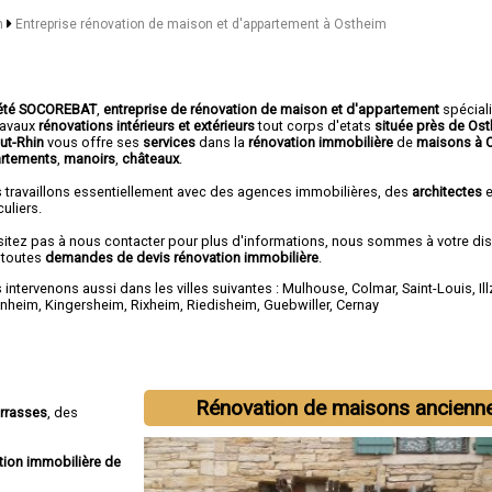
in
Entreprise rénovation de maison et d'appartement à Ostheim
été SOCOREBAT
,
entreprise de rénovation de maison et d'appartement
spécial
travaux
rénovations intérieurs et extérieurs
tout corps d'etats
située près de Os
aut-Rhin
vous offre ses
services
dans la
rénovation immobilière
de
maisons à 
rtements
,
manoirs
,
châteaux
.
 travaillons essentiellement avec des agences immobilières, des
architectes
e
culiers.
sitez pas à nous contacter pour plus d'informations, nous sommes à votre di
 toutes
demandes de devis rénovation immobilière
.
intervenons aussi dans les villes suivantes :
Mulhouse
,
Colmar
,
Saint-Louis
,
Il
enheim
,
Kingersheim
,
Rixheim
,
Riedisheim
,
Guebwiller
,
Cernay
Rénovation de maisons ancienn
errasses
, des
tion immobilière de