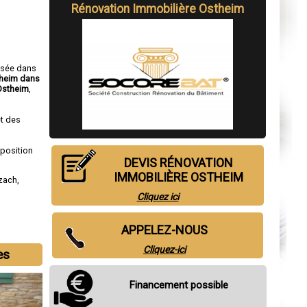
Rénovation Immobilière Ostheim
isée dans
theim dans
Ostheim
,
t des
sposition
DEVIS RÉNOVATION
IMMOBILIÈRE OSTHEIM
lzach
,
Cliquez ici
APPELEZ-NOUS
Cliquez-ici
es
Financement possible