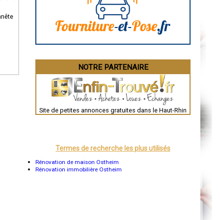
Angoulême
La Rochelle
Bourges
nnête
Brive-la-Gaillarde
Dijon
Saint-Brieuc
Guéret
Périgueux
Besançon
NOTRE PARTENAIRE
Valence
Évreux
Chartres
Brest
Nîmes
Toulouse
Site de petites annonces gratuites dans le Haut-Rhin
Auch
Bordeaux
Montpellier
Rennes
Châteauroux
Termes de recherche les plus utilisés
Tours
Grenoble
Rénovation de maison Ostheim
Dole
Rénovation immobilière Ostheim
Mont-de-Marsan
Blois
Saint-Étienne
Le Puy-en-Velay
Nantes
Orléans
Cahors