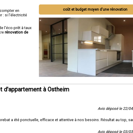
coût et budget moyen d'une rénovation
ut compter en
 si l'électricité
de l'éco-prêt à taux
tre
rénovation de
t d'appartement à Ostheim
Avis déposé le 22/0
orebat a été ponctuelle, efficace et attentive à nos besoins. Résultat au top, s
Avis déposé le 03/0