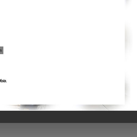
Agen
Mende
Angers
Cherbourg-Octeville
Reims
Saint-Dizier
Laval
Nancy
Verdun
Lorient
Metz
m
Nevers
Lille
Beauvais
Alençon
Calais
Clermont-Ferrand
Pau
ois.
Tarbes
Perpignan
Strasbourg
Mulhouse
Lyon
Vesoul
Chalon-sur-Saône
Le Mans
Chambéry
Annecy
Paris
Le Havre