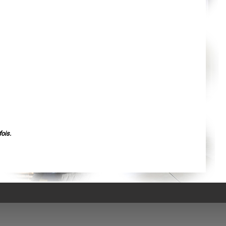
Agen
Mende
Angers
Cherbourg-Octeville
Reims
Saint-Dizier
Laval
Nancy
Verdun
Lorient
Metz
Nevers
Lille
Beauvais
Alençon
Calais
Clermont-Ferrand
Pau
ois.
Tarbes
Perpignan
Strasbourg
Mulhouse
Lyon
Vesoul
Chalon-sur-Saône
Le Mans
Chambéry
Annecy
Paris
Le Havre