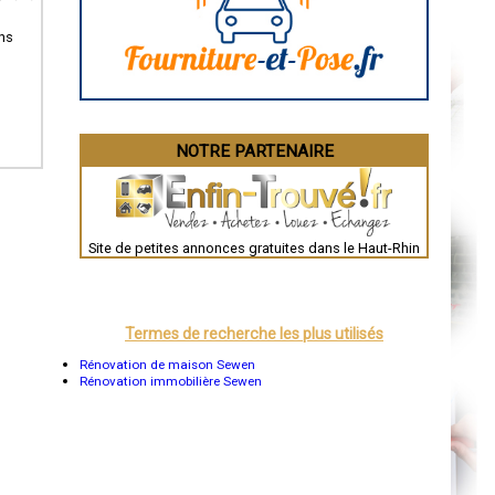
Angoulême
La Rochelle
Bourges
ans
Brive-la-Gaillarde
Dijon
Saint-Brieuc
Guéret
Périgueux
Besançon
NOTRE PARTENAIRE
Valence
Évreux
Chartres
Brest
Nîmes
Toulouse
Site de petites annonces gratuites dans le Haut-Rhin
Auch
Bordeaux
Montpellier
Rennes
Châteauroux
Termes de recherche les plus utilisés
Tours
Grenoble
Rénovation de maison Sewen
Dole
Rénovation immobilière Sewen
Mont-de-Marsan
Blois
Saint-Étienne
Le Puy-en-Velay
Nantes
Orléans
Cahors