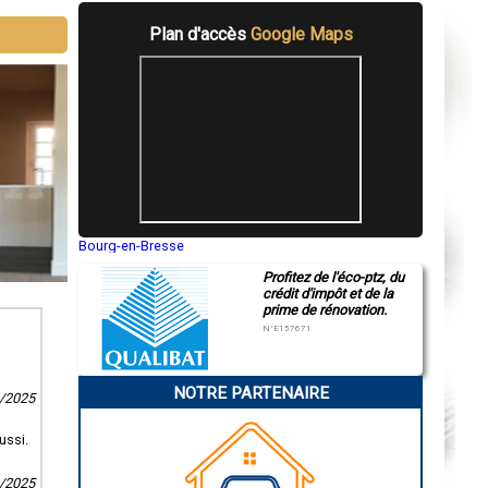
Plan d'accès
Google Maps
Bourg-en-Bresse
Saint-Quentin
Profitez de l'éco-ptz, du
Montluçon
crédit d'impôt et de la
Manosque
prime de rénovation.
Gap
Nice
N°E157671
Annonay
Charleville-Mézières
Pamiers
NOTRE PARTENAIRE
Troyes
3/2025
Narbonne
Rodez
ussi.
Marseille
Caen
Aurillac
4/2025