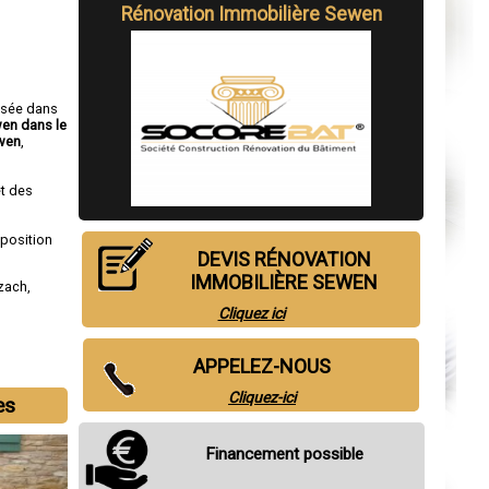
Rénovation Immobilière Sewen
isée dans
wen dans le
wen
,
t des
sposition
DEVIS RÉNOVATION
IMMOBILIÈRE SEWEN
lzach
,
Cliquez ici
APPELEZ-NOUS
Cliquez-ici
es
Financement possible