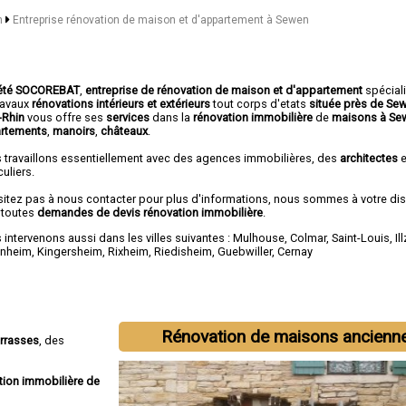
in
Entreprise rénovation de maison et d'appartement à Sewen
été SOCOREBAT
,
entreprise de rénovation de maison et d'appartement
spécial
travaux
rénovations intérieurs et extérieurs
tout corps d'etats
située près de Se
-Rhin
vous offre ses
services
dans la
rénovation immobilière
de
maisons à Se
rtements
,
manoirs
,
châteaux
.
 travaillons essentiellement avec des agences immobilières, des
architectes
e
culiers.
sitez pas à nous contacter pour plus d'informations, nous sommes à votre di
 toutes
demandes de devis rénovation immobilière
.
intervenons aussi dans les villes suivantes :
Mulhouse
,
Colmar
,
Saint-Louis
,
Il
enheim
,
Kingersheim
,
Rixheim
,
Riedisheim
,
Guebwiller
,
Cernay
Rénovation de maisons ancienn
errasses
, des
tion immobilière de