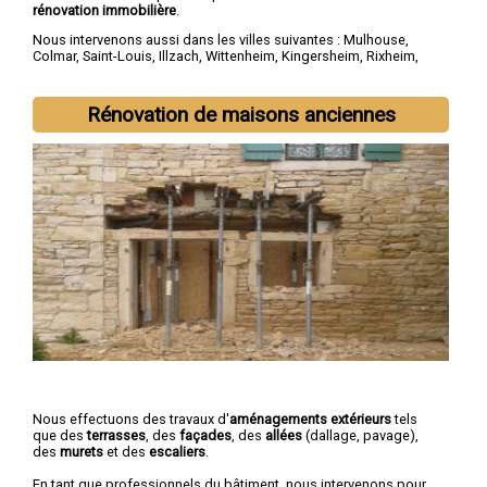
rénovation immobilière
.
Nous intervenons aussi dans les villes suivantes :
Mulhouse
,
Colmar
,
Saint-Louis
,
Illzach
,
Wittenheim
,
Kingersheim
,
Rixheim
,
Riedisheim
,
Guebwiller
,
Cernay
Rénovation de maisons anciennes
Nous effectuons des travaux d'
aménagements extérieurs
tels
que des
terrasses
, des
façades
, des
allées
(dallage, pavage),
des
murets
et des
escaliers
.
En tant que professionnels du bâtiment, nous intervenons pour