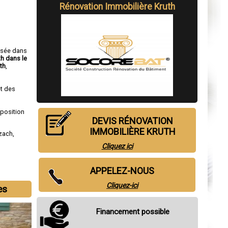
Rénovation Immobilière Kruth
isée dans
th dans le
th
,
t des
sposition
DEVIS RÉNOVATION
IMMOBILIÈRE KRUTH
lzach
,
Cliquez ici
APPELEZ-NOUS
Cliquez-ici
es
Financement possible