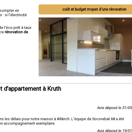
coût et budget moyen d'une rénovation
ut compter en
 si l'électricité
de l'éco-prêt à taux
tre
rénovation de
t d'appartement à Kruth
Avis déposé le 31/0
ans les délais pour notre maison à Altkirch. L’équipe de Socorebat 68 a été
r son accompagnement exemplaire.
Avis déposé le 19/0