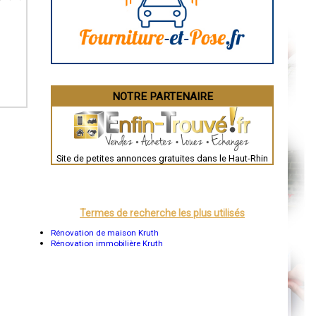
Angoulême
La Rochelle
Bourges
Brive-la-Gaillarde
Dijon
Saint-Brieuc
Guéret
Périgueux
Besançon
NOTRE PARTENAIRE
Valence
Évreux
Chartres
Brest
Nîmes
Toulouse
Site de petites annonces gratuites dans le Haut-Rhin
Auch
Bordeaux
Montpellier
Rennes
Châteauroux
Termes de recherche les plus utilisés
Tours
Grenoble
Rénovation de maison Kruth
Dole
Rénovation immobilière Kruth
Mont-de-Marsan
Blois
Saint-Étienne
Le Puy-en-Velay
Nantes
Orléans
Cahors