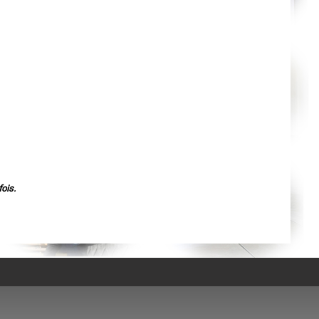
Agen
Mende
Angers
Cherbourg-Octeville
Reims
Saint-Dizier
Laval
Nancy
Verdun
Lorient
Metz
Nevers
Lille
Beauvais
Alençon
Calais
Clermont-Ferrand
Pau
ois.
Tarbes
Perpignan
Strasbourg
Mulhouse
Lyon
Vesoul
Chalon-sur-Saône
Le Mans
Chambéry
Annecy
Paris
Le Havre