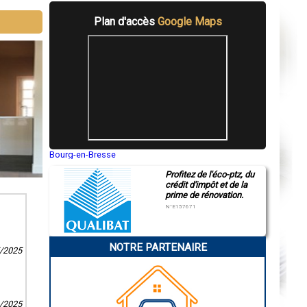
Plan d'accès
Google Maps
Bourg-en-Bresse
Saint-Quentin
Profitez de l'éco-ptz, du
Montluçon
crédit d'impôt et de la
Manosque
prime de rénovation.
Gap
Nice
N°E157671
Annonay
Charleville-Mézières
Pamiers
NOTRE PARTENAIRE
Troyes
5/2025
Narbonne
Rodez
Marseille
Caen
Aurillac
1/2025