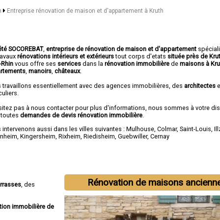
in
Entreprise rénovation de maison et d'appartement à Kruth
été SOCOREBAT
,
entreprise de rénovation de maison et d'appartement
spécial
travaux
rénovations intérieurs et extérieurs
tout corps d'etats
située près de Kru
-Rhin
vous offre ses
services
dans la
rénovation immobilière
de
maisons à Kru
rtements
,
manoirs
,
châteaux
.
 travaillons essentiellement avec des agences immobilières, des
architectes
e
culiers.
sitez pas à nous contacter pour plus d'informations, nous sommes à votre di
 toutes
demandes de devis rénovation immobilière
.
intervenons aussi dans les villes suivantes :
Mulhouse
,
Colmar
,
Saint-Louis
,
Il
enheim
,
Kingersheim
,
Rixheim
,
Riedisheim
,
Guebwiller
,
Cernay
Rénovation de maisons ancienn
errasses
, des
tion immobilière de