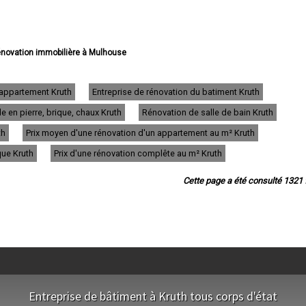
rénovation immobilière à Mulhouse
 rénovation immobilière à Colmar
énovation immobilière à Saint-Louis
 rénovation immobilière à Illzach
'appartement Kruth
Entreprise de rénovation du batiment Kruth
énovation immobilière à Wittenheim
 en pierre, brique, chaux Kruth
Rénovation de salle de bain Kruth
énovation immobilière à Kingersheim
 rénovation immobilière à Rixheim
th
Prix moyen d'une rénovation d'un appartement au m² Kruth
énovation immobilière à Riedisheim
énovation immobilière à Guebwiller
que Kruth
Prix d'une rénovation complête au m² Kruth
 rénovation immobilière à Cernay
énovation immobilière à Wittelsheim
Cette page a été consulté 1321 f
rénovation immobilière à Pfastatt
e rénovation immobilière à Thann
énovation immobilière à Wintzenheim
vation immobilière à Soultz-Haut-Rhin
rénovation immobilière à Ensisheim
rénovation immobilière à Huningue
rénovation immobilière à Brunstatt
énovation immobilière à Lutterbach
 rénovation immobilière à Altkirch
Entreprise de bâtiment à Kruth tous corps d'état
ion immobilière à Sainte-Marie-aux-Mines