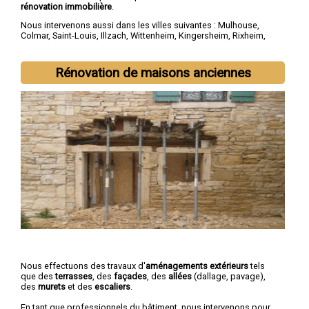
rénovation immobilière
.
Nous intervenons aussi dans les villes suivantes :
Mulhouse
,
Colmar
,
Saint-Louis
,
Illzach
,
Wittenheim
,
Kingersheim
,
Rixheim
,
Riedisheim
,
Guebwiller
,
Cernay
Rénovation de maisons anciennes
Nous effectuons des travaux d'
aménagements extérieurs
tels
que des
terrasses
, des
façades
, des
allées
(dallage, pavage),
des
murets
et des
escaliers
.
En tant que professionnels du bâtiment, nous intervenons pour