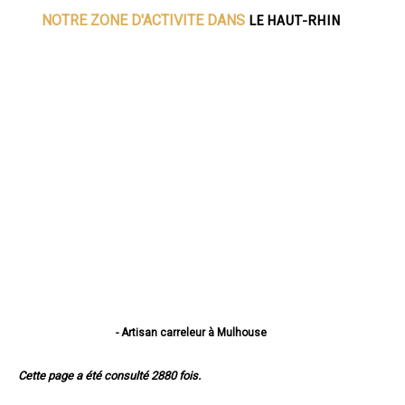
LE HAUT-RHIN
NOTRE ZONE D'ACTIVITE DANS
- Artisan carreleur à Mulhouse
- Artisan carreleur à Colmar
- Artisan carreleur à Saint-Louis
Cette page a été consulté 2880 fois.
- Artisan carreleur à Illzach
- Artisan carreleur à Wittenheim