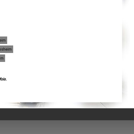
Agen
Mende
Angers
Cherbourg-Octeville
Reims
Saint-Dizier
Laval
Nancy
Verdun
heim
Lorient
Metz
absheim
Nevers
Lille
im
Beauvais
Alençon
Calais
Clermont-Ferrand
Pau
ois.
Tarbes
Perpignan
Strasbourg
Mulhouse
Lyon
Vesoul
Chalon-sur-Saône
Le Mans
Chambéry
Annecy
Paris
Le Havre