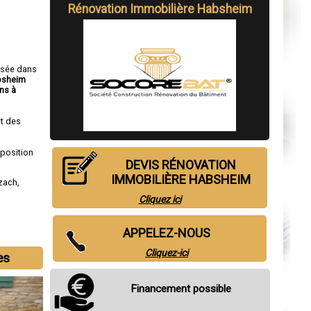
Rénovation Immobilière Habsheim
isée dans
bsheim
ns à
t des
sposition
DEVIS RÉNOVATION
IMMOBILIÈRE HABSHEIM
lzach
,
Cliquez ici
APPELEZ-NOUS
Cliquez-ici
es
Financement possible