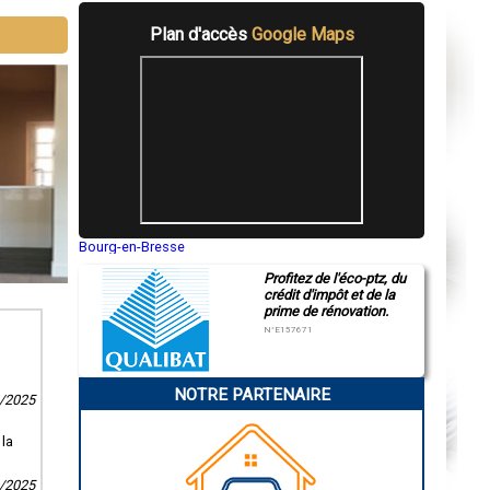
Plan d'accès
Google Maps
Bourg-en-Bresse
Saint-Quentin
Profitez de l'éco-ptz, du
Montluçon
crédit d'impôt et de la
Manosque
prime de rénovation.
Gap
Nice
N°E157671
Annonay
Charleville-Mézières
Pamiers
NOTRE PARTENAIRE
Troyes
3/2025
Narbonne
Rodez
 la
Marseille
Caen
Aurillac
3/2025