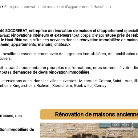
in
Entreprise rénovation de maison et d'appartement à Habsheim
été SOCOREBAT
,
entreprise de rénovation de maison et d'appartement
spécial
travaux
rénovations intérieurs et extérieurs
tout corps d'etats
située près de Ha
 le Haut-Rhin
vous offre ses
services
dans la
rénovation immobilière
de
maiso
sheim
,
appartements
,
manoirs
,
châteaux
.
 travaillons essentiellement avec des agences immobilières, des
architectes
e
culiers.
sitez pas à nous contacter pour plus d'informations, nous sommes à votre di
 toutes
demandes de devis rénovation immobilière
.
intervenons aussi dans les villes suivantes :
Mulhouse
,
Colmar
,
Saint-Louis
,
Il
enheim
,
Kingersheim
,
Rixheim
,
Riedisheim
,
Guebwiller
,
Cernay
Rénovation de maisons ancienn
errasses
, des
tion immobilière de