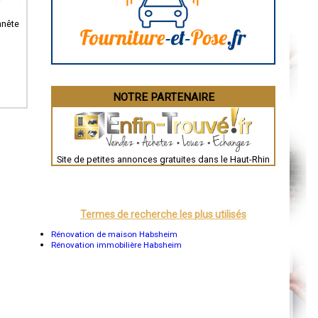
Angoulême
La Rochelle
Bourges
nnête
Brive-la-Gaillarde
Dijon
Saint-Brieuc
Guéret
Périgueux
Besançon
NOTRE PARTENAIRE
Valence
Évreux
Chartres
Brest
Nîmes
Toulouse
Site de petites annonces gratuites dans le Haut-Rhin
Auch
Bordeaux
Montpellier
Rennes
Châteauroux
Termes de recherche les plus utilisés
Tours
Grenoble
Rénovation de maison Habsheim
Dole
Rénovation immobilière Habsheim
Mont-de-Marsan
Blois
Saint-Étienne
Le Puy-en-Velay
Nantes
Orléans
Cahors