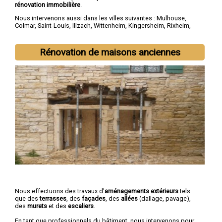
rénovation immobilière
.
Nous intervenons aussi dans les villes suivantes :
Mulhouse
,
Colmar
,
Saint-Louis
,
Illzach
,
Wittenheim
,
Kingersheim
,
Rixheim
,
Riedisheim
,
Guebwiller
,
Cernay
Rénovation de maisons anciennes
Nous effectuons des travaux d'
aménagements extérieurs
tels
que des
terrasses
, des
façades
, des
allées
(dallage, pavage),
des
murets
et des
escaliers
.
En tant que professionnels du bâtiment, nous intervenons pour