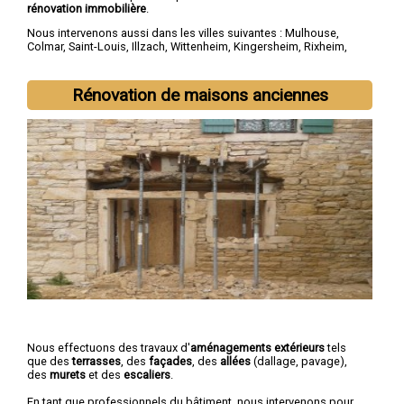
rénovation immobilière
.
Nous intervenons aussi dans les villes suivantes :
Mulhouse
,
Colmar
,
Saint-Louis
,
Illzach
,
Wittenheim
,
Kingersheim
,
Rixheim
,
Riedisheim
,
Guebwiller
,
Cernay
Rénovation de maisons anciennes
Nous effectuons des travaux d'
aménagements extérieurs
tels
que des
terrasses
, des
façades
, des
allées
(dallage, pavage),
des
murets
et des
escaliers
.
En tant que professionnels du bâtiment, nous intervenons pour