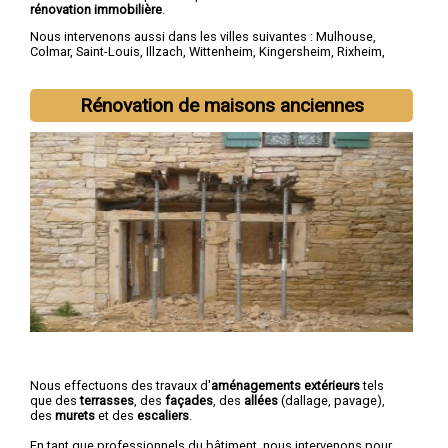
rénovation immobilière
.
Nous intervenons aussi dans les villes suivantes :
Mulhouse
,
Colmar
,
Saint-Louis
,
Illzach
,
Wittenheim
,
Kingersheim
,
Rixheim
,
Riedisheim
,
Guebwiller
,
Cernay
Rénovation de maisons anciennes
Nous effectuons des travaux d'
aménagements extérieurs
tels
que des
terrasses
, des
façades
, des
allées
(dallage, pavage),
des
murets
et des
escaliers
.
En tant que professionnels du bâtiment, nous intervenons pour