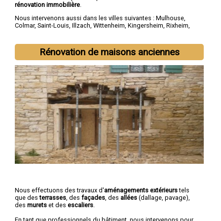
rénovation immobilière
.
Nous intervenons aussi dans les villes suivantes :
Mulhouse
,
Colmar
,
Saint-Louis
,
Illzach
,
Wittenheim
,
Kingersheim
,
Rixheim
,
Riedisheim
,
Guebwiller
,
Cernay
Rénovation de maisons anciennes
Nous effectuons des travaux d'
aménagements extérieurs
tels
que des
terrasses
, des
façades
, des
allées
(dallage, pavage),
des
murets
et des
escaliers
.
En tant que professionnels du bâtiment, nous intervenons pour