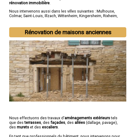
rénovation immobilière
.
Nous intervenons aussi dans les villes suivantes :
Mulhouse
,
Colmar
,
Saint-Louis
,
Illzach
,
Wittenheim
,
Kingersheim
,
Rixheim
,
Riedisheim
,
Guebwiller
,
Cernay
Rénovation de maisons anciennes
Nous effectuons des travaux d'
aménagements extérieurs
tels
que des
terrasses
, des
façades
, des
allées
(dallage, pavage),
des
murets
et des
escaliers
.
En tant que professionnels du bâtiment, nous intervenons pour