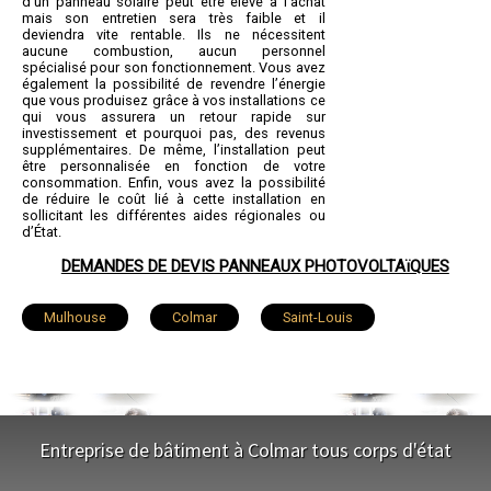
d'un panneau solaire peut être élevé à l'achat
mais son entretien sera très faible et il
deviendra vite rentable. Ils ne nécessitent
aucune combustion, aucun personnel
spécialisé pour son fonctionnement. Vous avez
également la possibilité de revendre l’énergie
que vous produisez grâce à vos installations ce
qui vous assurera un retour rapide sur
investissement et pourquoi pas, des revenus
supplémentaires. De même, l’installation peut
être personnalisée en fonction de votre
consommation. Enfin, vous avez la possibilité
de réduire le coût lié à cette installation en
sollicitant les différentes aides régionales ou
d’État.
DEMANDES DE DEVIS PANNEAUX PHOTOVOLTAïQUES
Mulhouse
Colmar
Saint-Louis
Illzach
Wittenheim
Kingersheim
Rixheim
Riedisheim
Guebwiller
Entreprise de bâtiment à Colmar tous corps d'état
Cernay
Wittelsheim
Pfastatt
NOS SERVICES