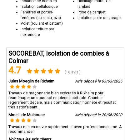
Isolation de combles
Habillage muraux et
Isolation cellulosique
lambris
Fenêtres et portes-
Pose de parquet
fenêtres (bois, alu, pvc)
Isolation porte de garage
Volet (roulant et battant)
Isolation toiture par
l'extérieure
SOCOREBAT, Isolation de combles à
Colmar
4.7
(16 avis )
Jules Moeglin de Rixheim
Avis déposé le 03/03/2025
Travaux de maçonnerie bien exécutés à Rixheim pour
réaménager un sous-sol en pièce habitable. Chantier
légèrement décalé, mais communication honnête et résultat
très satisfaisant.
Mme I. de Mulhouse
Avis déposé le 20/06/2020
Travaux mis en œuvre rapidement et avec professionnalisme. A
recommander.
Voir tous les avis clients