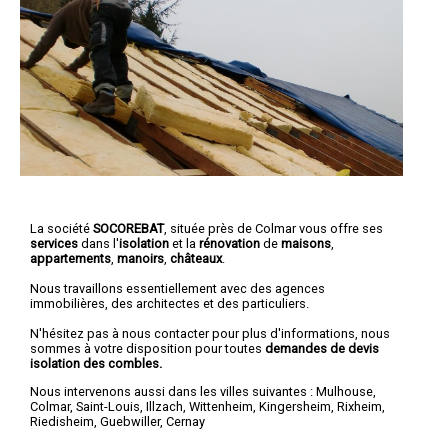
La société
SOCOREBAT
, située près de Colmar vous offre ses
services
dans l'
isolation
et la
rénovation
de
maisons
,
appartements
,
manoirs
,
châteaux
.
Nous travaillons essentiellement avec des agences
immobilières, des architectes et des particuliers.
N'hésitez pas à nous contacter pour plus d'informations, nous
sommes à votre disposition pour toutes
demandes de devis
isolation des combles.
Nous intervenons aussi dans les villes suivantes :
Mulhouse
,
Colmar
,
Saint-Louis
,
Illzach
,
Wittenheim
,
Kingersheim
,
Rixheim
,
Riedisheim
,
Guebwiller
,
Cernay