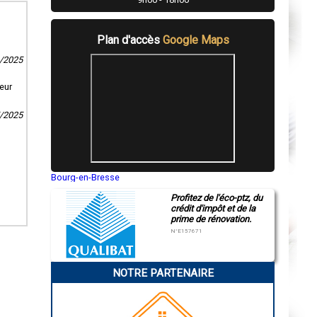
Plan d'accès
Google Maps
6/2025
eur
5/2025
Bourg-en-Bresse
Saint-Quentin
Profitez de l'éco-ptz, du
Montluçon
crédit d'impôt et de la
Manosque
prime de rénovation.
Gap
Nice
N°E157671
Annonay
Charleville-Mézières
Pamiers
NOTRE PARTENAIRE
Troyes
Narbonne
Rodez
Marseille
Caen