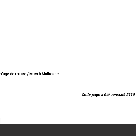
rofuge de toiture / Murs à Mulhouse
drofuge de toiture / Murs à Colmar
ofuge de toiture / Murs à Saint-Louis
drofuge de toiture / Murs à Illzach
Cette page a été consulté 2115 f
ofuge de toiture / Murs à Wittenheim
ofuge de toiture / Murs à Kingersheim
drofuge de toiture / Murs à Rixheim
ofuge de toiture / Murs à Riedisheim
rofuge de toiture / Murs à Guebwiller
drofuge de toiture / Murs à Cernay
ofuge de toiture / Murs à Wittelsheim
drofuge de toiture / Murs à Pfastatt