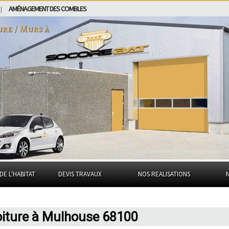
AMÉNAGEMENT DES COMBLES
|
ure / Murs à
DE L'HABITAT
DEVIS TRAVAUX
NOS REALISATIONS
oiture à Mulhouse 68100