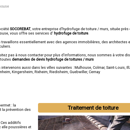
lhouse
ociété
SOCOREBAT
, votre entreprise d'hydrofuge de toiture / murs, située près
ouse, vous offre ses services d'
hydrofuge de toiture
.
 travaillons essentiellement avec des agences immobilières, des architectes 
culiers.
sitez pas à nous contacter pour plus d'informations, nous sommes à votre di
 toutes
demandes de devis hydrofuge de toitures / murs
intervenons aussi dans les villes suivantes :
Mulhouse
,
Colmar
,
Saint-Louis
,
Il
enheim
,
Kingersheim
,
Rixheim
,
Riedisheim
,
Guebwiller
,
Cernay
ermet : la
Traitement de toiture
et la prévention des
 Ces additifs
c elle poussières et