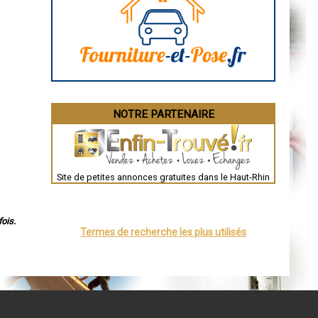
Aurillac
Angoulême
La Rochelle
Bourges
Brive-la-Gaillarde
Dijon
Saint-Brieuc
Guéret
Périgueux
Besançon
NOTRE PARTENAIRE
Valence
Évreux
Chartres
Brest
Nîmes
Toulouse
Site de petites annonces gratuites dans le Haut-Rhin
Auch
Bordeaux
Montpellier
Rennes
ois.
Châteauroux
Termes de recherche les plus utilisés
Tours
Grenoble
Dole
Mont-de-Marsan
Blois
Saint-Étienne
Le Puy-en-Velay
Nantes
Orléans