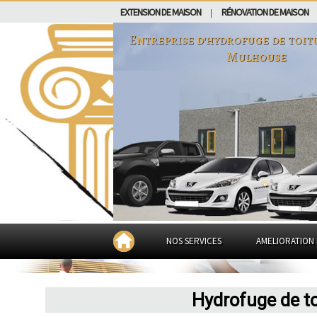
EXTENSION DE MAISON
RÉNOVATION DE MAISON
|
Entreprise d'hydrofuge de toit
Mulhouse
NOS SERVICES
AMELIORATION 
Hydrofuge de t